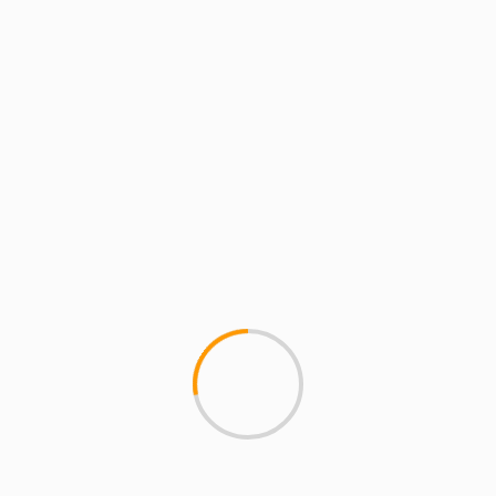
<
ENTRADAS
RECIENTES
San Sebastián de los Reyes hará sus Fiestas
2026 más inclusivas con una programación
accesible mediante pictogramas
Encierros San Sebastián de los Reyes 2026: los
encastes prometen la edición con más emoción y
adrenalina de los últimos años
Tres Cantos recuerda el horario de verano para