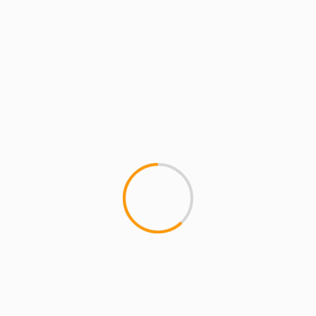
COMENTARIOS
RECIENTES
magazineslv.com
en
Atasco A-1 hoy: Rutas
alternativas entre Alcobendas y Sanse
Carmelo Ramírez
en
Libia, Irak, Venezuela y la
madre que los parió
axcomunicacion22 Vega
en
El Atleti pegaría en la
liga inglesa
SilosenovengoMAGAZINE
en
La Comunidad de
Madrid actualiza el reglamento de espectáculos
taurinos populares y se podrán celebrar encierros