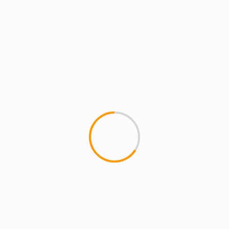
COMENTARIOS
RECIENTES
magazineslv.com
en
Atasco A-1 hoy: Rutas
alternativas entre Alcobendas y Sanse
Carmelo Ramírez
en
Libia, Irak, Venezuela y la
madre que los parió
axcomunicacion22 Vega
en
El Atleti pegaría en la
liga inglesa
SilosenovengoMAGAZINE
en
La Comunidad de
Madrid actualiza el reglamento de espectáculos
taurinos populares y se podrán celebrar encierros
por el campo