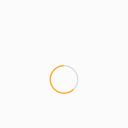
COMENTARIOS
RECIENTES
magazineslv.com
en
Atasco A-1 hoy: Rutas
alternativas entre Alcobendas y Sanse
Carmelo Ramírez
en
Libia, Irak, Venezuela y la
madre que los parió
axcomunicacion22 Vega
en
El Atleti pegaría en la
liga inglesa
SilosenovengoMAGAZINE
en
La Comunidad de
Madrid actualiza el reglamento de espectáculos
taurinos populares y se podrán celebrar encierros