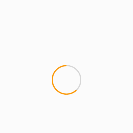
Sebastián de los Reyes sin corridas de toros y
encierros”
COMENTARIOS
RECIENTES
magazineslv.com
en
Atasco A-1 hoy: Rutas
alternativas entre Alcobendas y Sanse
Carmelo Ramírez
en
Libia, Irak, Venezuela y la
madre que los parió
axcomunicacion22 Vega
en
El Atleti pegaría en la
liga inglesa
SilosenovengoMAGAZINE
en
La Comunidad de