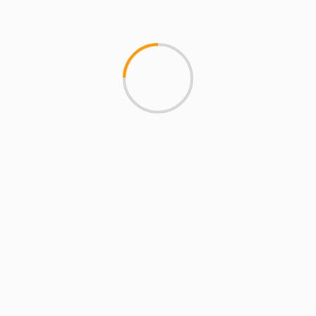
Encierros San Sebastián de los Reyes 2026: los
encastes prometen la edición con más emoción y
adrenalina de los últimos años
Tres Cantos recuerda el horario de verano para
perros y refuerza el control del registro
obligatorio de ADN canino
COMENTARIOS
RECIENTES
magazineslv.com
en
Atasco A-1 hoy: Rutas
alternativas entre Alcobendas y Sanse
Carmelo Ramírez
en
Libia, Irak, Venezuela y la
madre que los parió