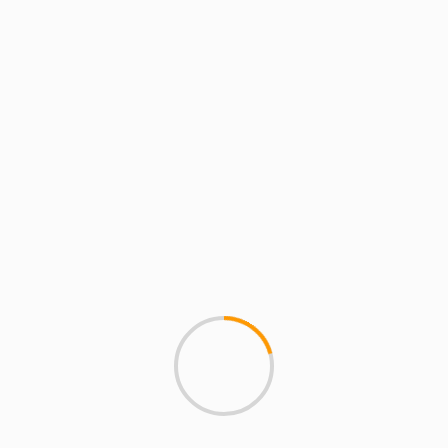
COMUNIDAD DE MADRID
SAN SEBASTIÁN DE LOS REYES
SOCIEDAD
«Lucía está gobernando muy
bien porque se ven mejoras en
seguridad o limpieza»
28 de mayo de 2024
magazineslv.com
Magazine SLV. San Sebastián de los Reyes.