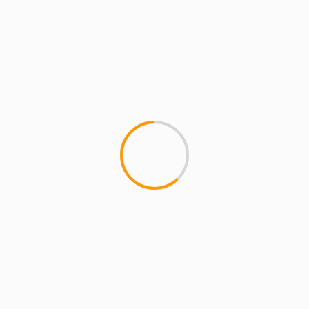
COMENTARIOS
RECIENTES
magazineslv.com
en
Atasco A-1 hoy: Rutas
alternativas entre Alcobendas y Sanse
Carmelo Ramírez
en
Libia, Irak, Venezuela y la
madre que los parió
axcomunicacion22 Vega
en
El Atleti pegaría en la
liga inglesa
SilosenovengoMAGAZINE
en
La Comunidad de
Madrid actualiza el reglamento de espectáculos
taurinos populares y se podrán celebrar encierros
por el campo