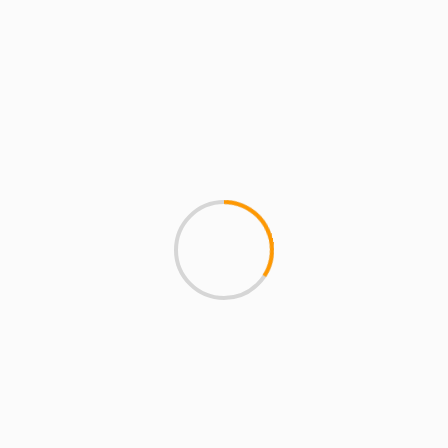
ALCOBENDAS
COMUNIDAD DE MADRID
SOCIEDAD
Taller gratuito sobre las
relaciones tóxicas en
Alcobendas
20 de noviembre de 2024
magazineslv.com
Magazine SLV. Alcobendas. El evento será el
27 de noviembre en Imagina La Asesoría
Psicológica…
Anterior
1
2
3
4
5
6
7
…
90
Siguiente