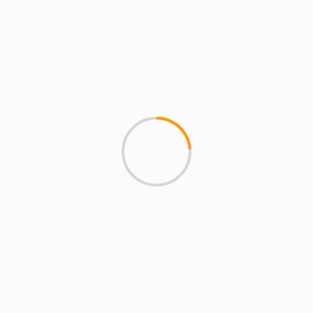
El grupo Hakuna actuará en
Alcobendas el próximo 12 de
septiembre
12 de junio de 2026
magazineslv.com
Alcobendas. El lugar elegido es el recinto
ferial y habrá un 20% de descuento en…
Anterior
1
2
3
4
5
6
…
42
Siguiente
San Sebastián de los