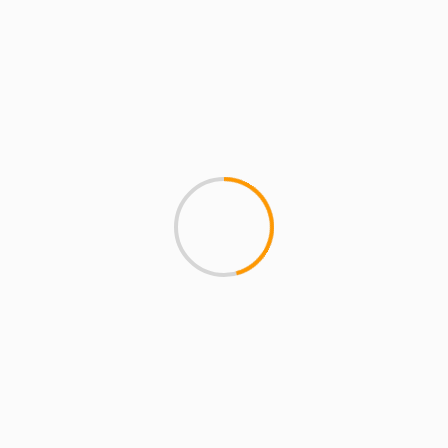
Encierros San Sebastián de los
Reyes 2026: los encastes
prometen la edición con más
emoción y adrenalina de los
últimos años
7 de agosto de 2026
magazineslv.com
5 min de lectura
FIESTAS SANSE
SAN SEBASTIÁN DE LOS REYES