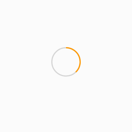
aeroespacial con las primeras
microcredenciales universitarias
de la UAM
5 de agosto de 2026
magazineslv.com
San Sebastián de los
Reyes, ES
23:44,
07/08/2026
30
°C
Cielo Claro