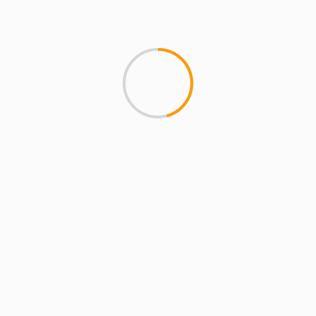
ALCOBENDAS
COMUNIDAD DE MADRID
Los 93 evacuados de
Navalagamella regresan a sus
hogares tras cuatro días
acogidos en Alcobendas
29 de julio de 2026
magazineslv.com
San Sebastián de los