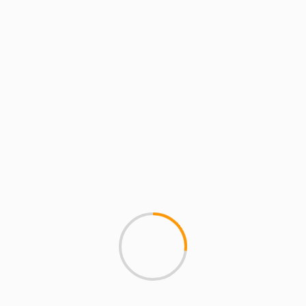
5 min de lectura
FIESTAS SANSE
SAN SEBASTIÁN DE LOS REYES
Blas García Perdiguero: “No
imagino un San Sebastián de los
Reyes sin corridas de toros y
encierros”
6 de agosto de 2026
magazineslv.com