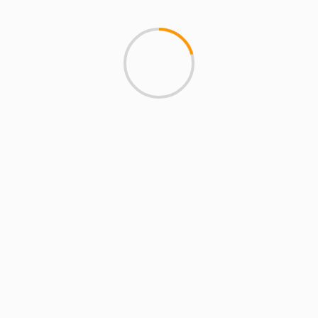
San Sebastián de los
Reyes, ES
19:46,
06/08/2026
36
°C
Cielo Claro
Ráfagas de viento:
11 mph
Clouds:
0%
Visibilidad:
10 km
Amanecer:
07:16
Atardecer:
21:24
24 %
1014 mb
4 mph
Weather from OpenWeatherMap