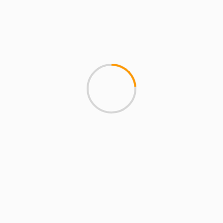
26 de junio de 2025
Chema Vega
San Sebastián de los
Reyes, ES
03:43,
07/08/2026
27
°C
Cielo Claro
Ráfagas de viento:
9 mph
Clouds:
0%
Visibilidad:
10 km