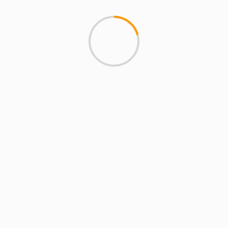
San Sebastián de los
Reyes, ES
19:23,
07/08/2026
37
°C
Cielo Claro
Ráfagas de viento:
8 mph
Clouds:
0%
Visibilidad:
10 km
Amanecer:
07:17
Atardecer:
21:23
16 %
1013 mb
3 mph
Weather from OpenWeatherMap